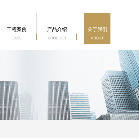
工程案例
产品介绍
关于我们
CASE
PRODUCT
ABOUT