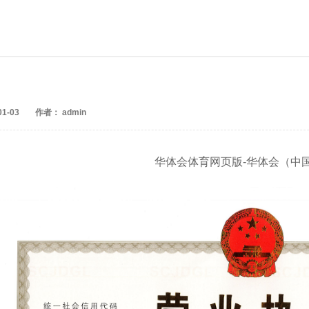
1-03
作者： admin
华体会体育网页版-华体会（中国