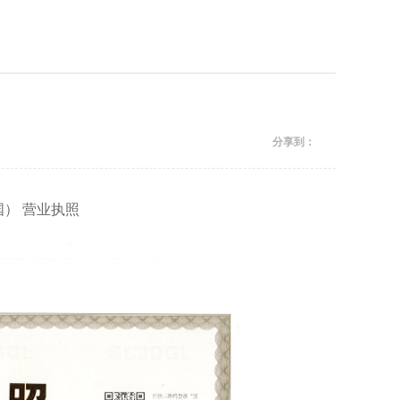
分享到：
） 营业执照