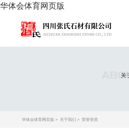
华体会体育网页版
华体会体育网页版
>
关于我们
>
荣誉资质