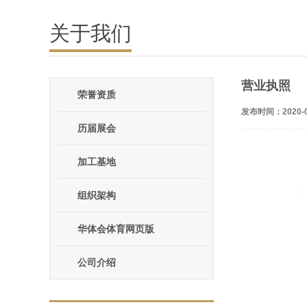
关于我们
营业执照
荣誉资质
发布时间：2020-0
历届展会
加工基地
组织架构
华体会体育网页版
公司介绍