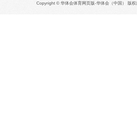
Copyright © 华体会体育网页版-华体会（中国） 版