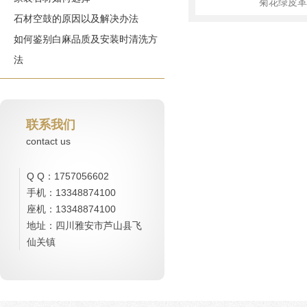
菊花绿皮革
石材空鼓的原因以及解决办法
如何鉴别白麻品质及安装时清洗方
法
联系我们
contact us
Q Q：1757056602
手机：13348874100
座机：13348874100
地址：四川雅安市芦山县飞
仙关镇