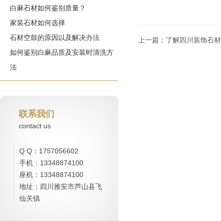
白麻石材如何鉴别质量？
家装石材如何选择
石材空鼓的原因以及解决办法
上一篇：
了解四川装饰石材
如何鉴别白麻品质及安装时清洗方
法
联系我们
contact us
Q Q：1757056602
手机：13348874100
座机：13348874100
地址：四川雅安市芦山县飞
仙关镇