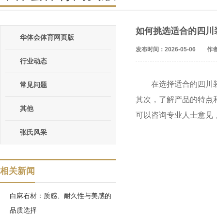
如何挑选适合的四川
华体会体育网页版
发布时间：2026-05-06
作者
行业动态
在选择适合的四川
常见问题
其次，了解产品的特点和
其他
可以咨询专业人士意见
张氏风采
相关新闻
白麻石材：质感、耐久性与美感的
品质选择