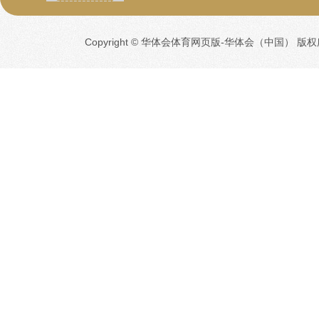
Copyright © 华体会体育网页版-华体会（中国） 版