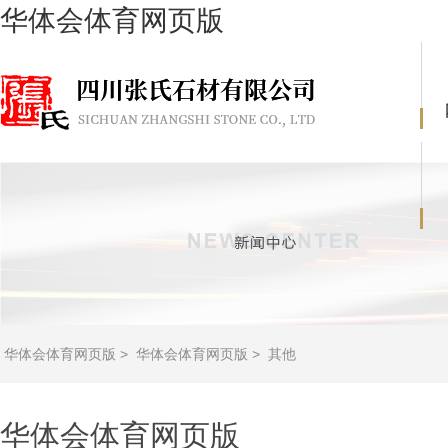
华体会体育网页版
华体会体育网页版
>
华体会体育网页版
>
其他
华体会体育网页版